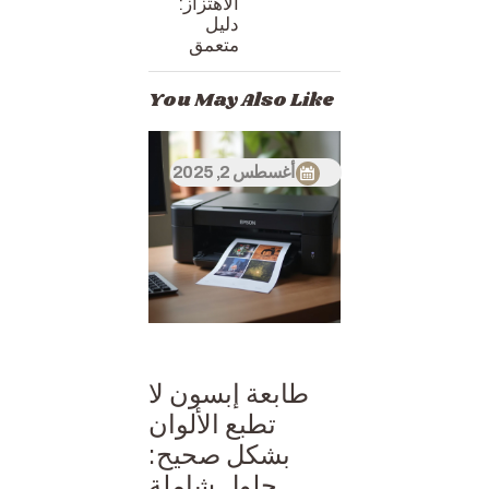
الاهتزاز:
دليل
متعمق
You May Also Like
أغسطس 2, 2025
طابعة إبسون لا
تطبع الألوان
بشكل صحيح:
حلول شاملة