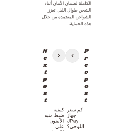
الكاملة لضمان الأمان أثناء
الشحن طوال الليل. تعزز
الشواحن المعتمدة من خلال
هذه الحماية.
تصفّح
N
P
المقالات
e
r
x
e
t
v
p
p
o
o
s
s
t
t
كم سعر
كيفية
جهاز
ضبط منبه
JPay
الآيفون
اللوحي؟
على