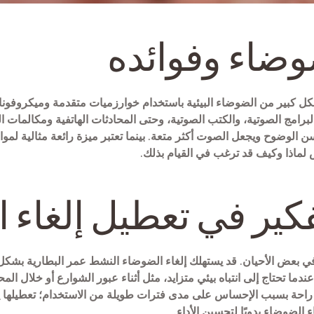
ضوضاء وفوائده
 إلغاء الضوضاء في AirPods Pro بشكل كبير من الضوضاء البيئية باستخدام خوارزميات متقدمة 
برامج الصوتية، والكتب الصوتية، وحتى المحادثات الهاتفية ومكالمات ا
 الوضوح ويجعل الصوت أكثر متعة. بينما تعتبر ميزة رائعة مثالية لمو
 لماذا وكيف قد ترغب في القيام بذلك.
كير في تعطيل إلغاء 
في بعض الأحيان. قد يستهلك إلغاء الضوضاء النشط عمر البطارية بشك
عندما تحتاج إلى انتباه بيئي متزايد، مثل أثناء عبور الشوارع أو خلال ال
احة بسبب الإحساس على مدى فترات طويلة من الاستخدام؛ تعطيلها يم
الضوضاء يدويًا لتحسين الأداء.