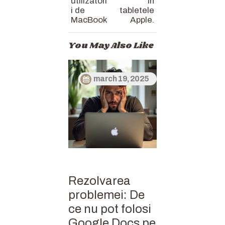
utilizatori
în
i de
tabletele
MacBook
Apple.
You May Also Like
march 19, 2025
Rezolvarea
problemei: De
ce nu pot folosi
Google Docs pe