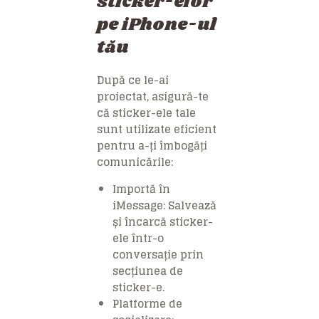
sticker-elor
pe iPhone-ul
tău
După ce le-ai
proiectat, asigură-te
că sticker-ele tale
sunt utilizate eficient
pentru a-ți îmbogăți
comunicările:
Importă în
iMessage: Salvează
și încarcă sticker-
ele într-o
conversație prin
secțiunea de
sticker-e.
Platforme de