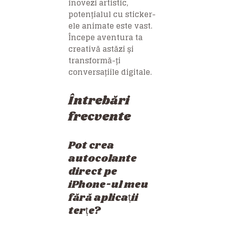
inovezi artistic,
potențialul cu sticker-
ele animate este vast.
Începe aventura ta
creativă astăzi și
transformă-ți
conversațiile digitale.
Întrebări
frecvente
Pot crea
autocolante
direct pe
iPhone-ul meu
fără aplicații
terțe?