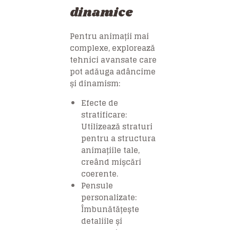
dinamice
Pentru animații mai
complexe, explorează
tehnici avansate care
pot adăuga adâncime
și dinamism:
Efecte de
stratificare:
Utilizează straturi
pentru a structura
animațiile tale,
creând mișcări
coerente.
Pensule
personalizate:
Îmbunătățește
detaliile și