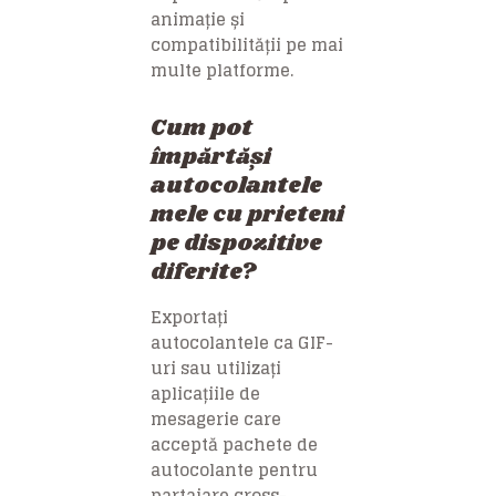
animație și
compatibilității pe mai
multe platforme.
Cum pot
împărtăși
autocolantele
mele cu prieteni
pe dispozitive
diferite?
Exportați
autocolantele ca GIF-
uri sau utilizați
aplicațiile de
mesagerie care
acceptă pachete de
autocolante pentru
partajare cross-