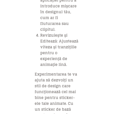
aplicației pentru a
introduce mișcare
în designul tău,
cum ar fi
fluturarea sau
clipitul.
Revizuiește și
Editează: Ajustează
viteza și tranzițiile
pentru o
experiență de
animație lină.
Experimentarea te va
ajuta să dezvolți un
stil de design care
funcționează cel mai
bine pentru sticker-
ele tale animate. Cu
un sticker de bază