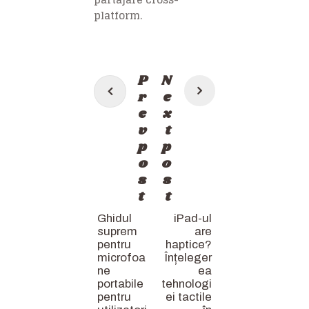
platform.
Post
P
N
navigation
r
e
e
x
v
t
p
p
o
o
s
s
t
t
Ghidul
iPad-ul
suprem
are
pentru
haptice?
microfoa
Înțeleger
ne
ea
portabile
tehnologi
pentru
ei tactile