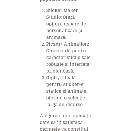
Sticker Maker
Studio: Oferă
opțiuni ușoare de
personalizare și
animare.
PicsArt Animation:
Cunoscută pentru
caracteristicile sale
robuste și interfața
prietenoasă.
Giphy: Ideală
pentru sticker-e
statice și animate,
oferind o selecție
largă de resurse.
Alegerea unei aplicații
care să îți satisfacă
cerințele va constitui