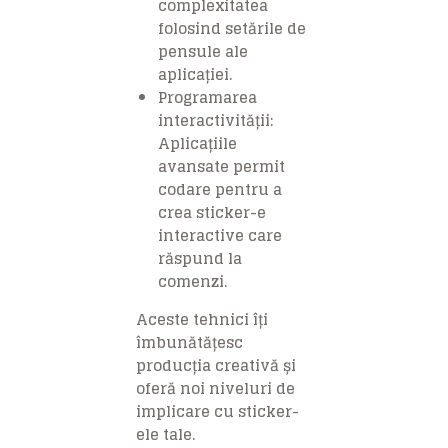
complexitatea
folosind setările de
pensule ale
aplicației.
Programarea
interactivității:
Aplicațiile
avansate permit
codare pentru a
crea sticker-e
interactive care
răspund la
comenzi.
Aceste tehnici îți
îmbunătățesc
producția creativă și
oferă noi niveluri de
implicare cu sticker-
ele tale.