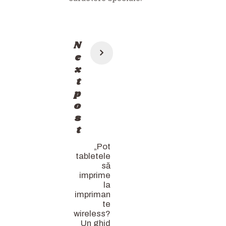
Post
N
navigation
e
x
t
p
o
s
t
„Pot
tabletele
să
imprime
la
impriman
te
wireless?
Un ghid