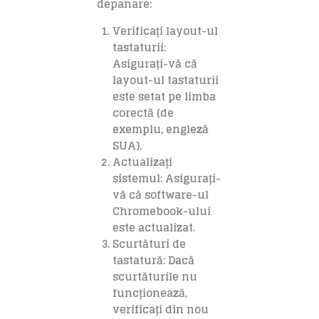
depanare:
Verificați layout-ul
tastaturii
:
Asigurați-vă că
layout-ul tastaturii
este setat pe limba
corectă (de
exemplu, engleză
SUA).
Actualizați
sistemul
: Asigurați-
vă că software-ul
Chromebook-ului
este actualizat.
Scurtături de
tastatură
: Dacă
scurtăturile nu
funcționează,
verificați din nou