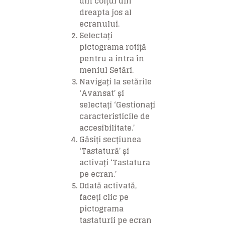
din colțul din
dreapta jos al
ecranului.
Selectați
pictograma rotiță
pentru a intra în
meniul Setări.
Navigați la setările
‘Avansat’ și
selectați ‘Gestionați
caracteristicile de
accesibilitate.’
Găsiți secțiunea
‘Tastatură’ și
activați ‘Tastatura
pe ecran.’
Odată activată,
faceți clic pe
pictograma
tastaturii pe ecran