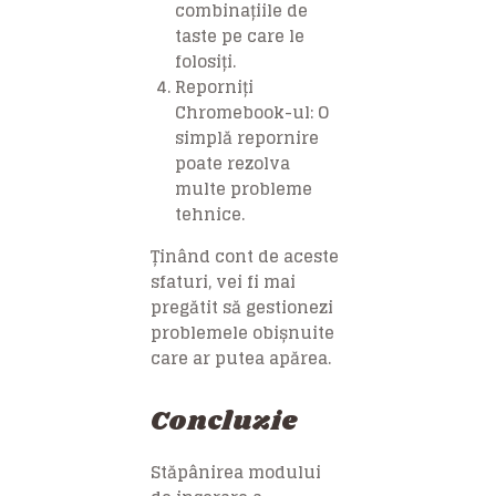
combinațiile de
taste pe care le
folosiți.
Reporniți
Chromebook-ul
: O
simplă repornire
poate rezolva
multe probleme
tehnice.
Ținând cont de aceste
sfaturi, vei fi mai
pregătit să gestionezi
problemele obișnuite
care ar putea apărea.
Concluzie
Stăpânirea modului