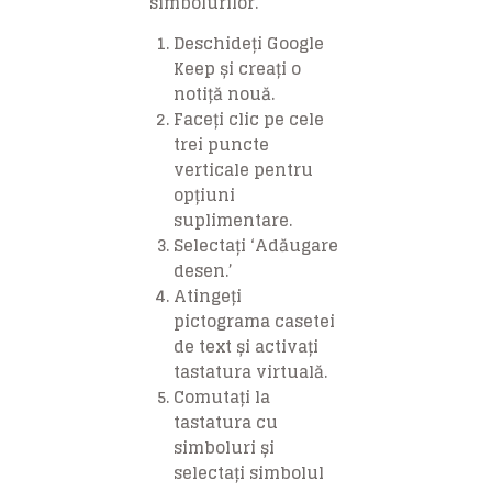
simbolurilor.
Deschideți Google
Keep și creați o
notiță nouă.
Faceți clic pe cele
trei puncte
verticale pentru
opțiuni
suplimentare.
Selectați ‘Adăugare
desen.’
Atingeți
pictograma casetei
de text și activați
tastatura virtuală.
Comutați la
tastatura cu
simboluri și
selectați simbolul