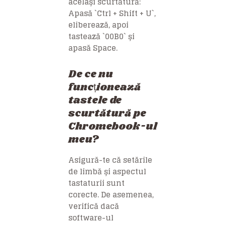
același scurtătură:
Apasă `Ctrl + Shift + U`,
eliberează, apoi
tastează `00B0` și
apasă Space.
De ce nu
funcționează
tastele de
scurtătură pe
Chromebook-ul
meu?
Asigură-te că setările
de limbă și aspectul
tastaturii sunt
corecte. De asemenea,
verifică dacă
software-ul