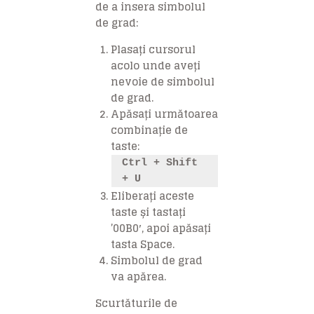
de a insera simbolul
de grad:
Plasați cursorul
acolo unde aveți
nevoie de simbolul
de grad.
Apăsați următoarea
combinație de
taste:
Ctrl + Shift
+ U
Eliberați aceste
taste și tastați
’00B0′, apoi apăsați
tasta Space.
Simbolul de grad
va apărea.
Scurtăturile de