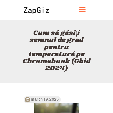
ZAPGIZ
Cum să găsiți
ACASĂ
semnul de grad
DESPRE
pentru
CONTACT
temperatură pe
POLITICĂ
Chromebook (Ghid
ROMÂNĂ
2024)
march 19, 2025