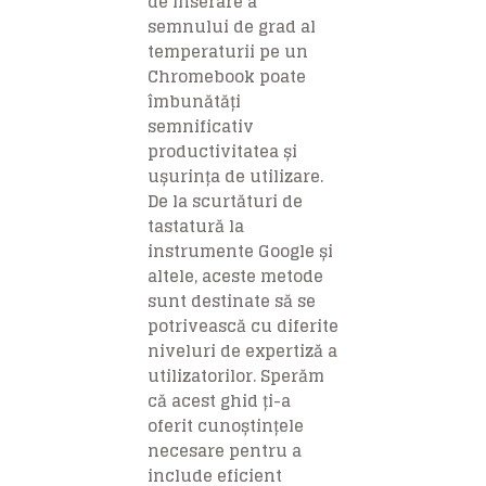
de inserare a
semnului de grad al
temperaturii pe un
Chromebook poate
îmbunătăți
semnificativ
productivitatea și
ușurința de utilizare.
De la scurtături de
tastatură la
instrumente Google și
altele, aceste metode
sunt destinate să se
potrivească cu diferite
niveluri de expertiză a
utilizatorilor. Sperăm
că acest ghid ți-a
oferit cunoștințele
necesare pentru a
include eficient