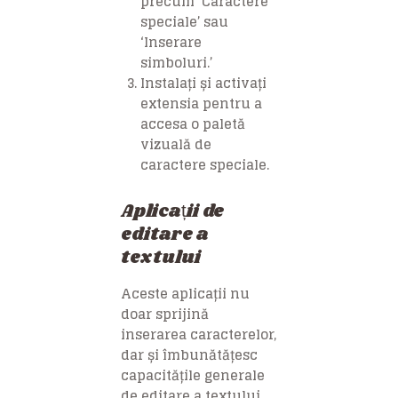
precum ‘Caractere
speciale’ sau
‘Inserare
simboluri.’
Instalați și activați
extensia pentru a
accesa o paletă
vizuală de
caractere speciale.
Aplicații de
editare a
textului
Aceste aplicații nu
doar sprijină
inserarea caracterelor,
dar și îmbunătățesc
capacitățile generale
de editare a textului.