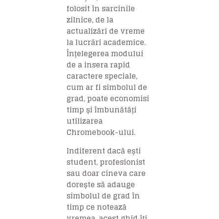
folosit în sarcinile
zilnice, de la
actualizări de vreme
la lucrări academice.
Înțelegerea modului
de a insera rapid
caractere speciale,
cum ar fi simbolul de
grad, poate economisi
timp și îmbunătăți
utilizarea
Chromebook-ului.
Indiferent dacă ești
student, profesionist
sau doar cineva care
dorește să adauge
simbolul de grad în
timp ce notează
vremea, acest ghid îți