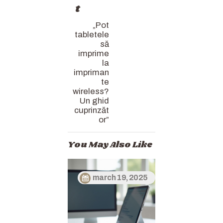
t
„Pot
tabletele
să
imprime
la
impriman
te
wireless?
Un ghid
cuprinzăt
or”
You May Also Like
march 19, 2025