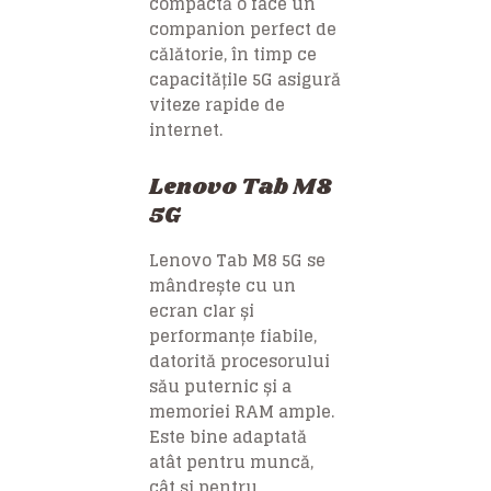
compactă o face un
companion perfect de
călătorie, în timp ce
capacitățile 5G asigură
viteze rapide de
internet.
Lenovo Tab M8
5G
Lenovo Tab M8 5G se
mândrește cu un
ecran clar și
performanțe fiabile,
datorită procesorului
său puternic și a
memoriei RAM ample.
Este bine adaptată
atât pentru muncă,
cât și pentru