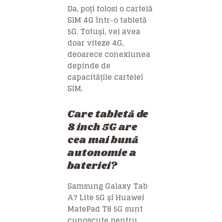
Da, poți folosi o cartelă
SIM 4G într-o tabletă
5G. Totuși, vei avea
doar viteze 4G,
deoarece conexiunea
depinde de
capacitățile cartelei
SIM.
Care tabletă de
8 inch 5G are
cea mai bună
autonomie a
bateriei?
Samsung Galaxy Tab
A7 Lite 5G și Huawei
MatePad T8 5G sunt
cunoscute pentru