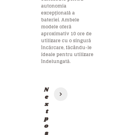
autonomia
excepțională a
bateriei. Ambele
modele oferă
aproximativ 10 ore de
utilizare cu o singură
încărcare, făcându-le
ideale pentru utilizare
îndelungată.
Post
N
navigation
e
x
t
p
o
s