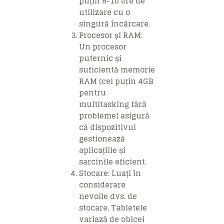
puțin 8-10 ore de
utilizare cu o
singură încărcare.
Procesor și RAM
:
Un procesor
puternic și
suficientă memorie
RAM (cel puțin 4GB
pentru
multitasking fără
probleme) asigură
că dispozitivul
gestionează
aplicațiile și
sarcinile eficient.
Stocare
: Luați în
considerare
nevoile dvs. de
stocare. Tabletele
variază de obicei