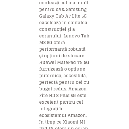
contează cel mai mult
pentru dvs. Samsung
Galaxy Tab A7 Lite 5G
excelează în calitatea
construcției și a
ecranului. Lenovo Tab
M8 5G oferă
performanță robustă
și opțiuni de stocare.
Huawei MatePad T8 5G
furnizează o opțiune
puternică, accesibilă,
perfectă pentru cei cu
buget redus. Amazon
Fire HD 8 Plus 5G este
excelent pentru cei
integrați în
ecosistemul Amazon,
în timp ce Xiaomi Mi
Pad 5G oferă un ecran