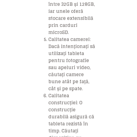
între 32GB și 128GB,
iar unele oferă
stocare extensibilă
prin carduri
microSD.
Calitatea camerei
:
Dacă intenționați să
utilizați tableta
pentru fotografie
sau apeluri video,
căutați camere
bune atât pe față,
cât și pe spate.
Calitatea
construcției
: O
construcție
durabilă asigură că
tableta rezistă în
timp. Căutați