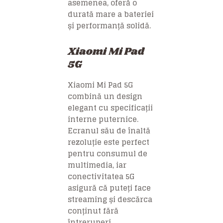
asemenea, oferă o
durată mare a bateriei
și performanță solidă.
Xiaomi Mi Pad
5G
Xiaomi Mi Pad 5G
combină un design
elegant cu specificații
interne puternice.
Ecranul său de înaltă
rezoluție este perfect
pentru consumul de
multimedia, iar
conectivitatea 5G
asigură că puteți face
streaming și descărca
conținut fără
întreruperi.