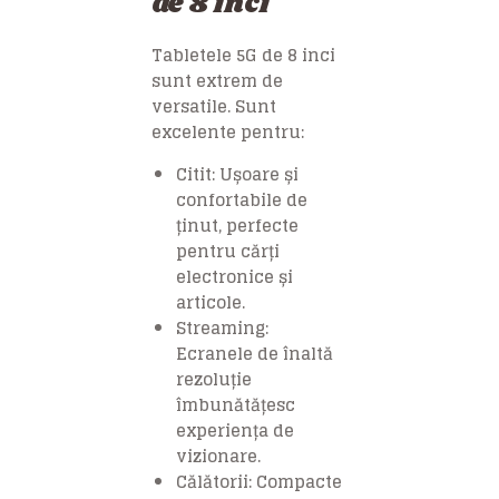
de 8 inci
Tabletele 5G de 8 inci
sunt extrem de
versatile. Sunt
excelente pentru:
Citit
: Ușoare și
confortabile de
ținut, perfecte
pentru cărți
electronice și
articole.
Streaming
:
Ecranele de înaltă
rezoluție
îmbunătățesc
experiența de
vizionare.
Călătorii
: Compacte