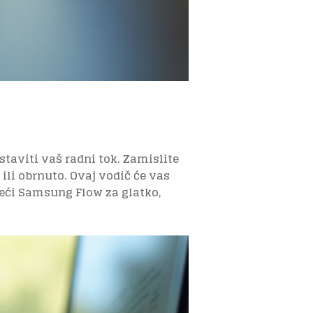
taviti vaš radni tok. Zamislite
 ili obrnuto. Ovaj vodič će vas
teći Samsung Flow za glatko,