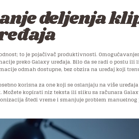
nje deljenja kl
ređaja
godnost; to je pojačivač produktivnosti. Omogućavanje
acije preko Galaxy uređaja. Bilo da se radi o poslu ili 
macije odmah dostupne, bez obzira na uređaj koji trenu
osebno korisna za one koji se oslanjaju na više uređaj
Možete kopirati niz teksta ili sliku sa računara Gala
ronizacija štedi vreme i smanjuje problem manuelnog