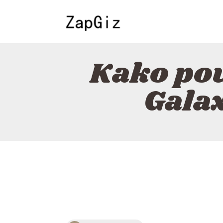
Kako po
Galax