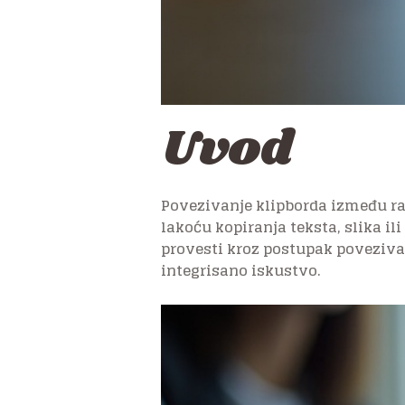
Uvod
Povezivanje klipborda između ra
lakoću kopiranja teksta, slika il
provesti kroz postupak poveziva
integrisano iskustvo.