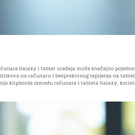
čunara Galaxy i tablet uređaja može značajno pojednos
i linkova na računaru i besprekornog lepljenja na tablet
nja klipborda između računara i tableta Galaxy, koris