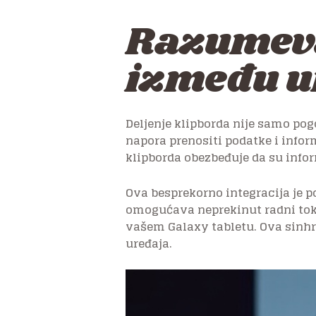
Razumeva
između u
Deljenje klipborda nije samo po
napora prenositi podatke i inform
klipborda obezbeđuje da su infor
Ova besprekorno integracija je p
omogućava neprekinut radni tok. 
vašem Galaxy tabletu. Ova sinh
uređaja.