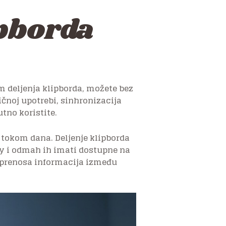
ipborda
m deljenja klipborda, možete bez
ličnoj upotrebi, sinhronizacija
tno koristite.
a tokom dana. Deljenje klipborda
xy i odmah ih imati dostupne na
 prenosa informacija između