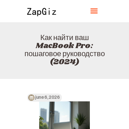
ZAPGIZ
Как найти ваш
ГЛАВНАЯ
MacBook Pro:
О НАС
пошаговое руководство
КОНТАКТЫ
(2024)
ПОЛИТИКА
РУССКИЙ
june 6, 2026