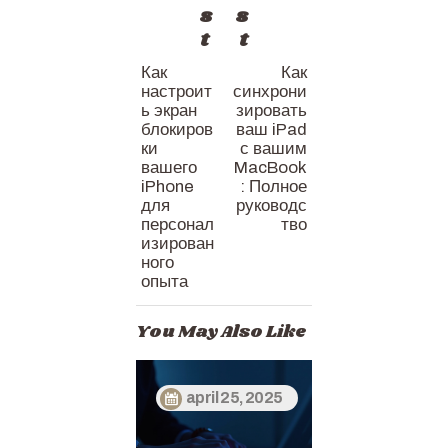
s
s
t
t
Как
Как
настроит
синхрони
ь экран
зировать
блокиров
ваш iPad
ки
с вашим
вашего
MacBook
iPhone
: Полное
для
руководс
персонал
тво
изирован
ного
опыта
You May Also Like
april 25, 2025