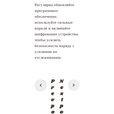
Регулярно обновляйте
программное
обеспечение,
используйте сильные
пароли и включайте
шифрование устройства,
чтобы усилить
безопасность наряду с
усилиями по
отслеживанию.
Post
P
N
navigation
r
e
e
x
v
t
p
p
o
o