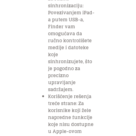
sinhronizaciju:
Povezivanjem iPad-
a putem USB-a,
Finder vam
omogućava da
ručno kontrolišete
medije i datoteke
koje
sinhronizujete, što
je pogodno za
precizno
upravljanje
sadržajem.
Korišćenje rešenja
treće strane: Za
korisnike koji žele
napredne funkcije
koje nisu dostupne
u Apple-ovom