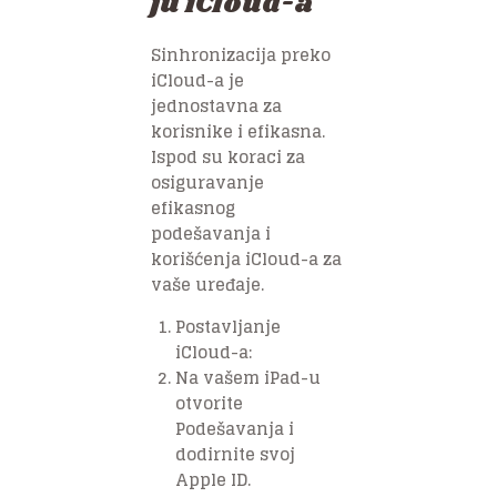
ju iCloud-a
Sinhronizacija preko
iCloud-a je
jednostavna za
korisnike i efikasna.
Ispod su koraci za
osiguravanje
efikasnog
podešavanja i
korišćenja iCloud-a za
vaše uređaje.
Postavljanje
iCloud-a:
Na vašem iPad-u
otvorite
Podešavanja i
dodirnite svoj
Apple ID.