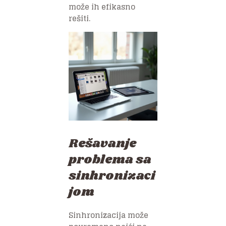
može ih efikasno
rešiti.
Rešavanje
problema sa
sinhronizaci
jom
Sinhronizacija može