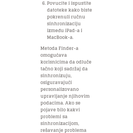
Povucite i ispustite
datoteke kako biste
pokrenuli ručnu
sinhronizaciju
između iPad-a i
MacBook-a.
Metoda Finder-a
omogućava
korisnicima da odluče
tačno koji sadržaj da
sinhronizuju,
osiguravajući
personalizovano
upravljanje njihovim
podacima. Ako se
pojave bilo kakvi
problemi sa
sinhronizacijom,
rešavanje problema