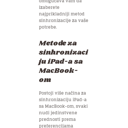
omogućava vam da
izaberete
najprikladniji metod
sinhronizacije za vaše
potrebe.
Metode za
sinhronizaci
ju iPad-a sa
MacBook-
om
Postoji više načina za
sinhronizaciju iPad-a
sa MacBook-om, svaki
nudi jedinstvene
prednosti prema
preferencijama