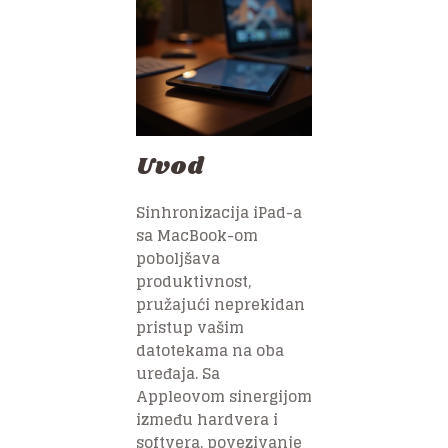
Uvod
Sinhronizacija iPad-a
sa MacBook-om
poboljšava
produktivnost,
pružajući neprekidan
pristup vašim
datotekama na oba
uređaja. Sa
Appleovom sinergijom
između hardvera i
softvera, povezivanje