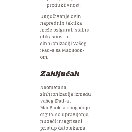
produktivnost.
Uključivanje ovih
naprednih taktika
može osigurati stalnu
efikasnost u
sinhronizaciji vašeg
iPad-a sa MacBook-
om.
Zaključak
Neometana
sinhronizacija između
vašeg iPad-a i
MacBook-a obogaćuje
digitalno upravljanje,
nudeći integrisani
pristup datotekama