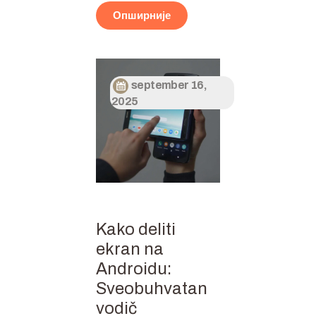
Опширније
september 16,
2025
Kako deliti
ekran na
Androidu:
Sveobuhvatan
vodič