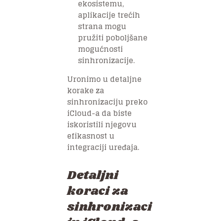
ekosistemu,
aplikacije trećih
strana mogu
pružiti poboljšane
mogućnosti
sinhronizacije.
Uronimo u detaljne
korake za
sinhronizaciju preko
iCloud-a da biste
iskoristili njegovu
efikasnost u
integraciji uređaja.
Detaljni
koraci za
sinhronizaci