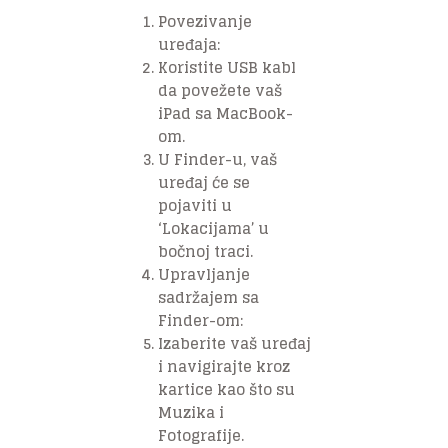
Povezivanje
uređaja:
Koristite USB kabl
da povežete vaš
iPad sa MacBook-
om.
U Finder-u, vaš
uređaj će se
pojaviti u
‘Lokacijama’ u
bočnoj traci.
Upravljanje
sadržajem sa
Finder-om:
Izaberite vaš uređaj
i navigirajte kroz
kartice kao što su
Muzika i
Fotografije.