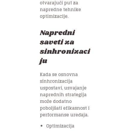
otvarajući put za
napredne tehnike
optimizacije.
Napredni
saveti za
sinhronizaci
ju
Kada se osnovna
sinhronizacija
uspostavi, usvajanje
naprednih strategija
može dodatno
poboljšati efikasnost i
performanse uređaja.
Optimizacija