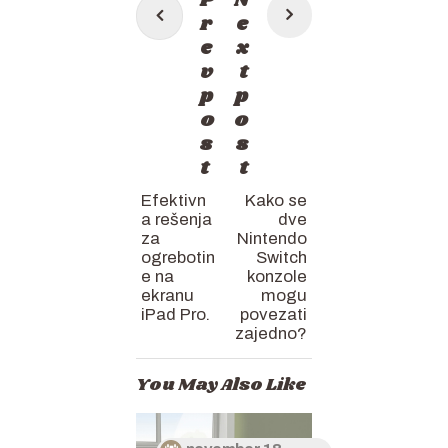
P
N
navigation
r
e
e
x
v
t
p
p
o
o
s
s
t
t
Efektivn
Kako se
a rešenja
dve
za
Nintendo
ogrebotin
Switch
e na
konzole
ekranu
mogu
iPad Pro.
povezati
zajedno?
You May Also Like