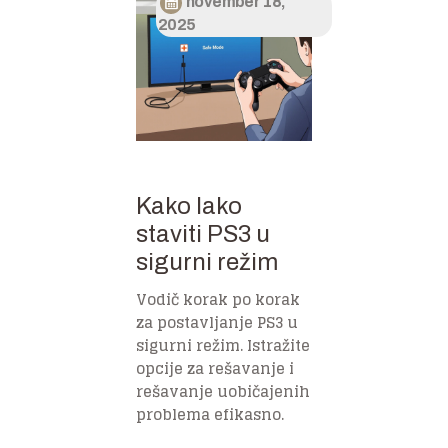
november 18,
2025
Kako lako
staviti PS3 u
sigurni režim
Vodič korak po korak
za postavljanje PS3 u
sigurni režim. Istražite
opcije za rešavanje i
rešavanje uobičajenih
problema efikasno.