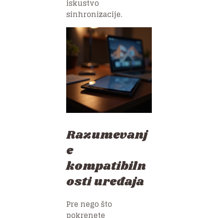
iskustvo
sinhronizacije.
Razumevanj
e
kompatibiln
osti uređaja
Pre nego što
pokrenete