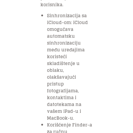
korisnika.
Sinhronizacija sa
iCloud-om: iCloud
omogućava
automatsku
sinhronizaciju
među uređajima
koristeći
skladištenje u
oblaku,
olakšavajući
pristup
fotografijama,
kontaktima i
datotekama na
vašem iPad-u i
MacBook-u.
Korišćenje Finder-a
za ručnu