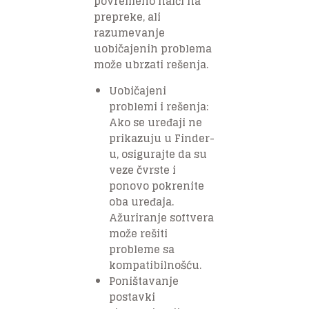
povremeno naići na
prepreke, ali
razumevanje
uobičajenih problema
može ubrzati rešenja.
Uobičajeni
problemi i rešenja:
Ako se uređaji ne
prikazuju u Finder-
u, osigurajte da su
veze čvrste i
ponovo pokrenite
oba uređaja.
Ažuriranje softvera
može rešiti
probleme sa
kompatibilnošću.
Poništavanje
postavki