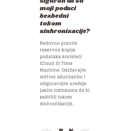
siguran da su
moji podaci
bezbedni
tokom
sinhronizacije?
Redovno pravite
rezervne kopije
podataka koristeći
iCloud ili Time
Machine. Održavajte
softver ažuriranim i
osiguravajte uređaje
jakim lozinkama da bi
zaštitili tokom
sinhronizacije.
Post