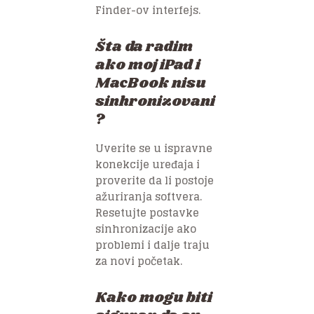
Finder-ov interfejs.
Šta da radim
ako moj iPad i
MacBook nisu
sinhronizovani
?
Uverite se u ispravne
konekcije uređaja i
proverite da li postoje
ažuriranja softvera.
Resetujte postavke
sinhronizacije ako
problemi i dalje traju
za novi početak.
Kako mogu biti