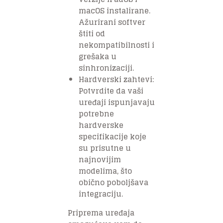
macOS instalirane.
Ažurirani softver
štiti od
nekompatibilnosti i
grešaka u
sinhronizaciji.
Hardverski zahtevi:
Potvrdite da vaši
uređaji ispunjavaju
potrebne
hardverske
specifikacije koje
su prisutne u
najnovijim
modelima, što
obično poboljšava
integraciju.
Priprema uređaja