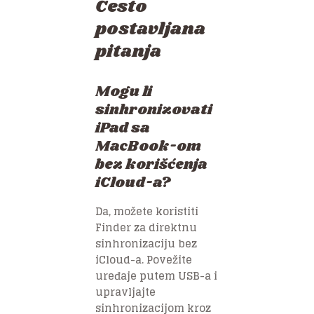
Često
postavljana
pitanja
Mogu li
sinhronizovati
iPad sa
MacBook-om
bez korišćenja
iCloud-a?
Da, možete koristiti
Finder za direktnu
sinhronizaciju bez
iCloud-a. Povežite
uređaje putem USB-a i
upravljajte
sinhronizacijom kroz