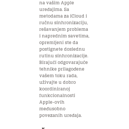
na vašim Apple
uređajima. Sa
metodama za iCloud i
ručnu sinhronizaciju,
rešavanjem problema
i naprednim savetima,
opremljeni ste da
postignete doslednu
rutinu sinhronizacije.
Birajući odgovarajuće
tehnike prilagođene
vašem toku rada,
uživajte u dobro
koordiniranoj
funkcionalnosti
Apple-ovih
međusobno
povezanih uređaja.