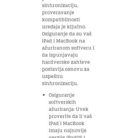
sinhronizaciju,
proveravanje
kompatibilnosti
uređaja je ključno.
Osiguranje da su vaš
iPad i MacBook na
ažuriranom softveru i
da ispunjavaju
hardverske zahteve
postavlja osnovu za
uspešnu
sinhronizaciju.
Osiguranje
softverskih
ažuriranja: Uvek
proverite da li vaš
iPad i MacBook
imaju najnovije
verzije iPadOS i