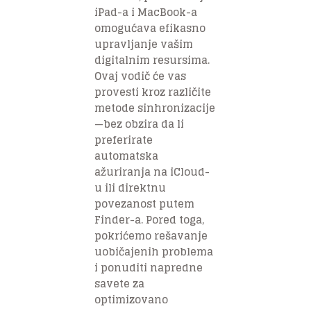
iPad-a i MacBook-a
omogućava efikasno
upravljanje vašim
digitalnim resursima.
Ovaj vodič će vas
provesti kroz različite
metode sinhronizacije
—bez obzira da li
preferirate
automatska
ažuriranja na iCloud-
u ili direktnu
povezanost putem
Finder-a. Pored toga,
pokrićemo rešavanje
uobičajenih problema
i ponuditi napredne
savete za
optimizovano