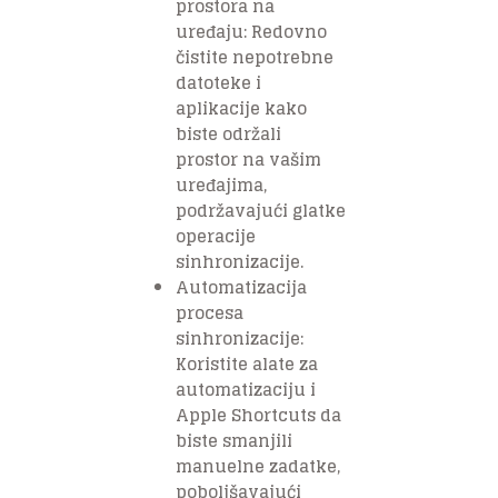
prostora na
uređaju: Redovno
čistite nepotrebne
datoteke i
aplikacije kako
biste održali
prostor na vašim
uređajima,
podržavajući glatke
operacije
sinhronizacije.
Automatizacija
procesa
sinhronizacije:
Koristite alate za
automatizaciju i
Apple Shortcuts da
biste smanjili
manuelne zadatke,
poboljšavajući