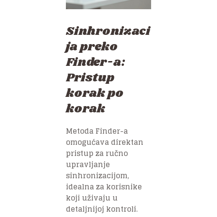
Sinhronizaci
ja preko
Finder-a:
Pristup
korak po
korak
Metoda Finder-a
omogućava direktan
pristup za ručno
upravljanje
sinhronizacijom,
idealna za korisnike
koji uživaju u
detaljnijoj kontroli.