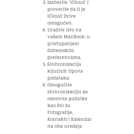
Izaberite ‘iCloud’ i
proverite da li je
iCloud Drive
omogućen.
Uradite isto na
vašem MacBook-u
pristupanjem
Sistemskim
preferencama.
Sinhronizacija
ključnih tipova
podataka:
Omogućite
sinhronizaciju za
osnovne podatke
kao što su
Fotografije,
Kontakti i Kalendar
na oba uređaja.