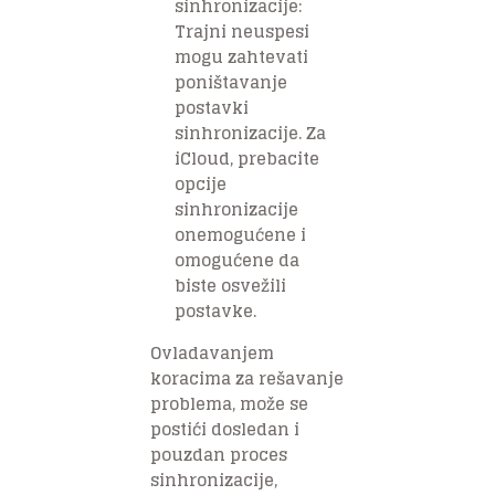
sinhronizacije:
Trajni neuspesi
mogu zahtevati
poništavanje
postavki
sinhronizacije. Za
iCloud, prebacite
opcije
sinhronizacije
onemogućene i
omogućene da
biste osvežili
postavke.
Ovladavanjem
koracima za rešavanje
problema, može se
postići dosledan i
pouzdan proces
sinhronizacije,