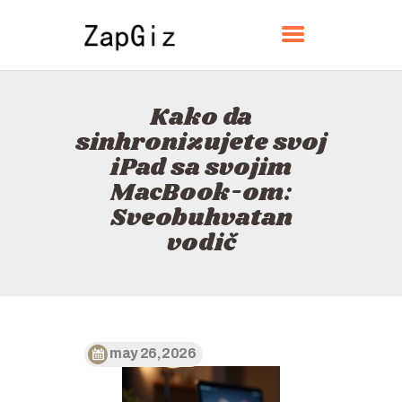
ZAPGIZ
Kako da
КУЋИ
sinhronizujete svoj
О
iPad sa svojim
КОНТАКТ
MacBook-om:
ПОЛИТИКА
Sveobuhvatan
СРПСКИ ЈЕЗИК
vodič
may 26, 2026