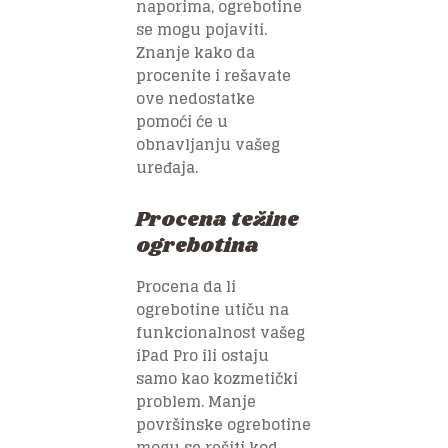
naporima, ogrebotine
se mogu pojaviti.
Znanje kako da
procenite i rešavate
ove nedostatke
pomoći će u
obnavljanju vašeg
uređaja.
Procena težine
ogrebotina
Procena da li
ogrebotine utiču na
funkcionalnost vašeg
iPad Pro ili ostaju
samo kao kozmetički
problem. Manje
površinske ogrebotine
mogu se rešiti kod