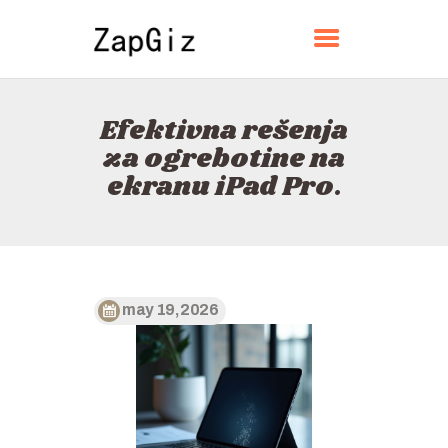
ZAPGIZ
Efektivna rešenja
КУЋИ
za ogrebotine na
О
ekranu iPad Pro.
КОНТАКТ
ПОЛИТИКА
СРПСКИ ЈЕЗИК
may 19, 2026