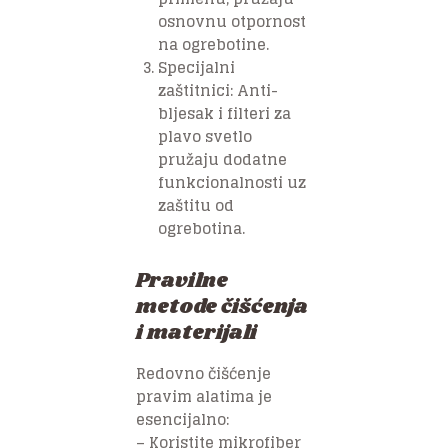
osnovnu otpornost
na ogrebotine.
Specijalni
zaštitnici: Anti-
bljesak i filteri za
plavo svetlo
pružaju dodatne
funkcionalnosti uz
zaštitu od
ogrebotina.
Pravilne
metode čišćenja
i materijali
Redovno čišćenje
pravim alatima je
esencijalno:
– Koristite mikrofiber