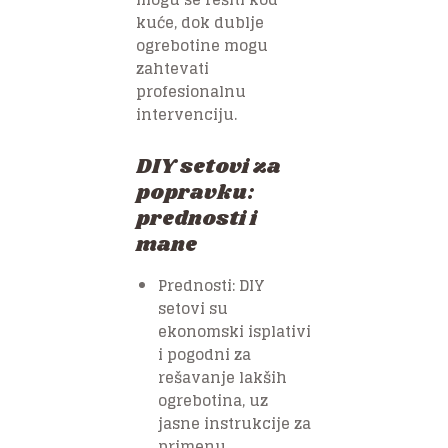
kuće, dok dublje
ogrebotine mogu
zahtevati
profesionalnu
intervenciju.
DIY setovi za
popravku:
prednosti i
mane
Prednosti: DIY
setovi su
ekonomski isplativi
i pogodni za
rešavanje lakših
ogrebotina, uz
jasne instrukcije za
primenu.