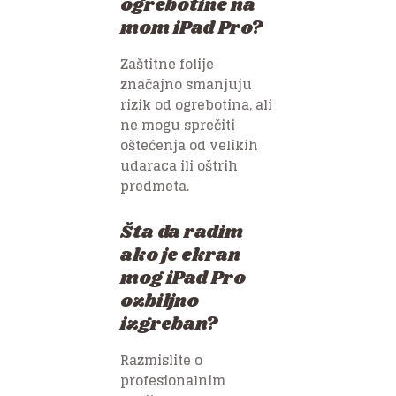
ogrebotine na
mom iPad Pro?
Zaštitne folije
značajno smanjuju
rizik od ogrebotina, ali
ne mogu sprečiti
oštećenja od velikih
udaraca ili oštrih
predmeta.
Šta da radim
ako je ekran
mog iPad Pro
ozbiljno
izgreban?
Razmislite o
profesionalnim