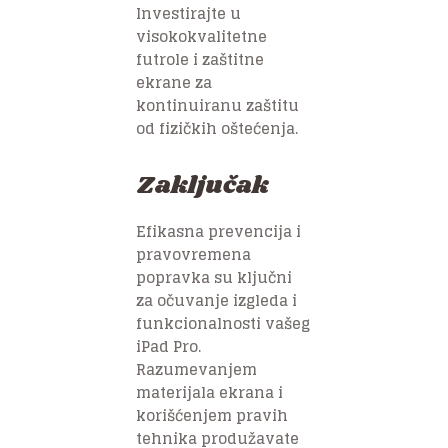
Investirajte u
visokokvalitetne
futrole i zaštitne
ekrane za
kontinuiranu zaštitu
od fizičkih oštećenja.
Zaključak
Efikasna prevencija i
pravovremena
popravka su ključni
za očuvanje izgleda i
funkcionalnosti vašeg
iPad Pro.
Razumevanjem
materijala ekrana i
korišćenjem pravih
tehnika produžavate