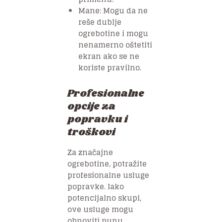
Mane: Mogu da ne
reše dublje
ogrebotine i mogu
nenamerno oštetiti
ekran ako se ne
koriste pravilno.
Profesionalne
opcije za
popravku i
troškovi
Za značajne
ogrebotine, potražite
profesionalne usluge
popravke. Iako
potencijalno skupi,
ove usluge mogu
obnoviti punu