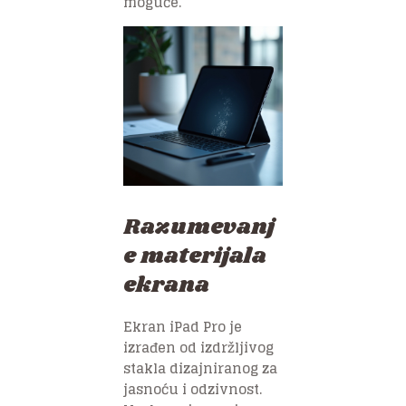
moguće.
Razumevanj
e materijala
ekrana
Ekran iPad Pro je
izrađen od izdržljivog
stakla dizajniranog za
jasnoću i odzivnost.