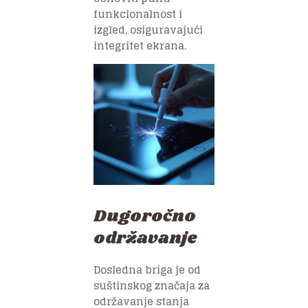
funkcionalnost i
izgled, osiguravajući
integritet ekrana.
Dugoročno
održavanje
Dosledna briga je od
suštinskog značaja za
održavanje stanja