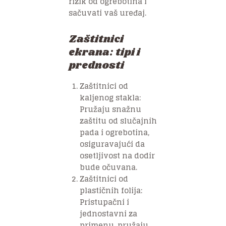
rizik od ogrebotina i
sačuvati vaš uređaj.
Zaštitnici
ekrana: tipi i
prednosti
Zaštitnici od
kaljenog stakla:
Pružaju snažnu
zaštitu od slučajnih
pada i ogrebotina,
osiguravajući da
osetljivost na dodir
bude očuvana.
Zaštitnici od
plastičnih folija:
Pristupačni i
jednostavni za
primenu, pružaju