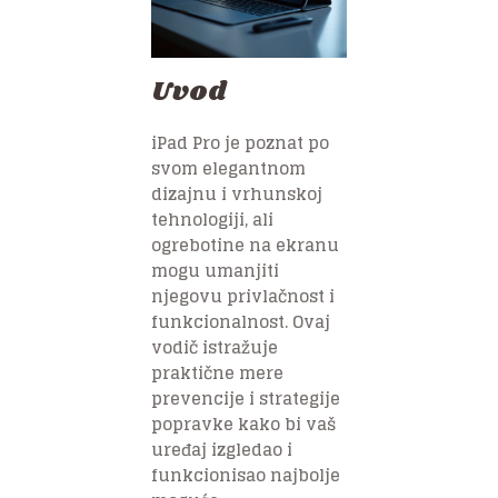
Uvod
iPad Pro je poznat po
svom elegantnom
dizajnu i vrhunskoj
tehnologiji, ali
ogrebotine na ekranu
mogu umanjiti
njegovu privlačnost i
funkcionalnost. Ovaj
vodič istražuje
praktične mere
prevencije i strategije
popravke kako bi vaš
uređaj izgledao i
funkcionisao najbolje