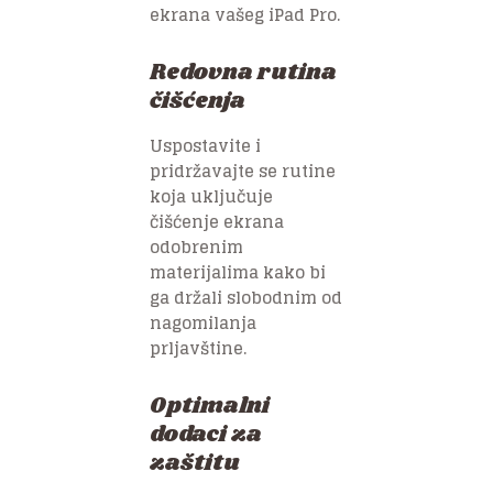
ekrana vašeg iPad Pro.
Redovna rutina
čišćenja
Uspostavite i
pridržavajte se rutine
koja uključuje
čišćenje ekrana
odobrenim
materijalima kako bi
ga držali slobodnim od
nagomilanja
prljavštine.
Optimalni
dodaci za
zaštitu