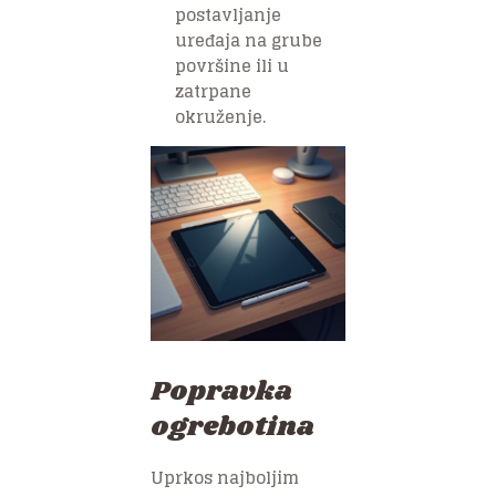
postavljanje
uređaja na grube
površine ili u
zatrpane
okruženje.
Popravka
ogrebotina
Uprkos najboljim