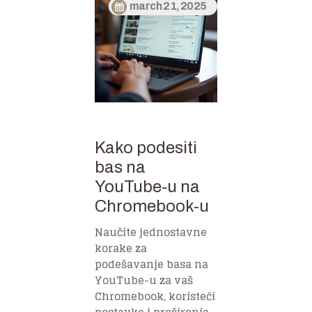
march 21, 2025
Kako podesiti
bas na
YouTube-u na
Chromebook-u
Naučite jednostavne
korake za
podešavanje basa na
YouTube-u za vaš
Chromebook, koristeći