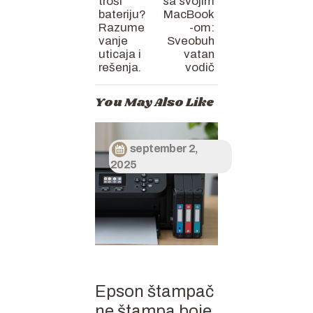
troši
sa svojim
bateriju?
MacBook
Razume
-om:
vanje
Sveobuh
uticaja i
vatan
rešenja.
vodič
You May Also Like
september 2,
2025
Epson štampač
ne štampa boje