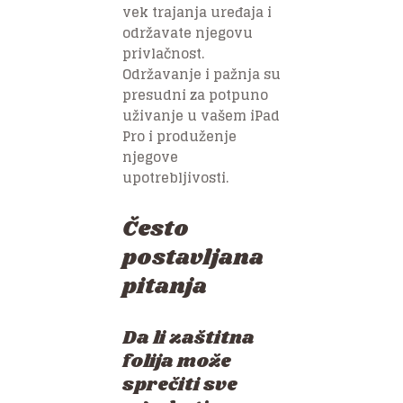
vek trajanja uređaja i
održavate njegovu
privlačnost.
Održavanje i pažnja su
presudni za potpuno
uživanje u vašem iPad
Pro i produženje
njegove
upotrebljivosti.
Često
postavljana
pitanja
Da li zaštitna
folija može
sprečiti sve