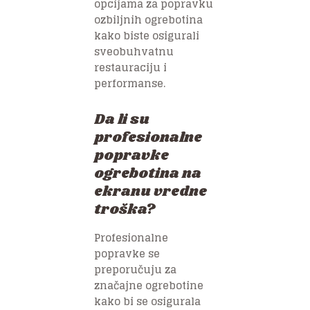
opcijama za popravku
ozbiljnih ogrebotina
kako biste osigurali
sveobuhvatnu
restauraciju i
performanse.
Da li su
profesionalne
popravke
ogrebotina na
ekranu vredne
troška?
Profesionalne
popravke se
preporučuju za
značajne ogrebotine
kako bi se osigurala