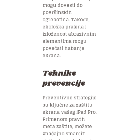
mogu dovesti do
površinskih
ogrebotina. Takođe,
ekološka prašina i
izloženost abrazivnim
elementima mogu
povećati habanje
ekrana.
Tehnike
prevencije
Preventivne strategije
su ključne za zaštitu
ekrana vašeg iPad Pro.
Primenom pravih
mera zaštite, možete
značajno smanjiti