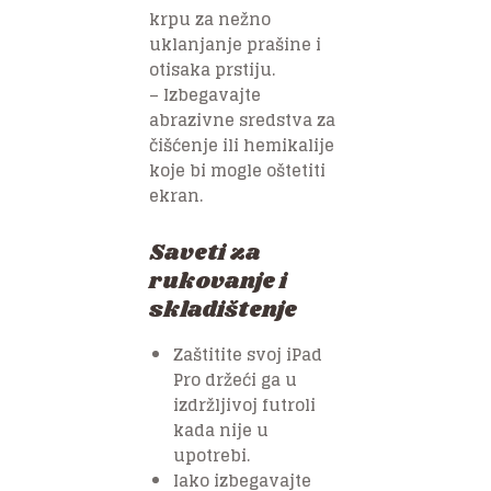
krpu za nežno
uklanjanje prašine i
otisaka prstiju.
– Izbegavajte
abrazivne sredstva za
čišćenje ili hemikalije
koje bi mogle oštetiti
ekran.
Saveti za
rukovanje i
skladištenje
Zaštitite svoj iPad
Pro držeći ga u
izdržljivoj futroli
kada nije u
upotrebi.
Iako izbegavajte