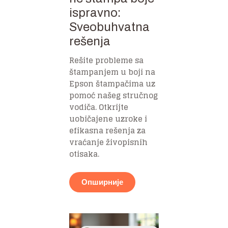
ispravno:
Sveobuhvatna
rešenja
Rešite probleme sa
štampanjem u boji na
Epson štampačima uz
pomoć našeg stručnog
vodiča. Otkrijte
uobičajene uzroke i
efikasna rešenja za
vraćanje živopisnih
otisaka.
Опширније