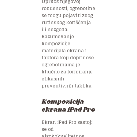
Uprkos njegovoj
robusnosti, ogrebotine
se mogu pojaviti zbog
rutinskog korišćenja
ili nezgoda.
Razumevanje
kompozicije
materijala ekrana i
faktora koji doprinose
ogrebotinama je
ključno za formiranje
efikasnih
preventivnih taktika.
Kompozicija
ekrana iPad Pro
Ekran iPad Pro sastoji
se od
visokokvalitetnog