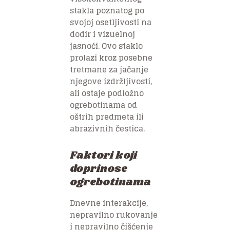
stakla poznatog po
svojoj osetljivosti na
dodir i vizuelnoj
jasnoći. Ovo staklo
prolazi kroz posebne
tretmane za jačanje
njegove izdržljivosti,
ali ostaje podložno
ogrebotinama od
oštrih predmeta ili
abrazivnih čestica.
Faktori koji
doprinose
ogrebotinama
Dnevne interakcije,
nepravilno rukovanje
i nepravilno čišćenje